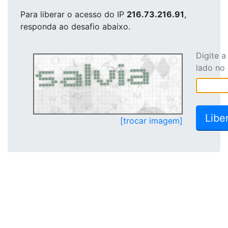
Para liberar o acesso
do IP
216.73.216.91
,
responda ao desafio abaixo.
Digite 
lado no
[trocar imagem]