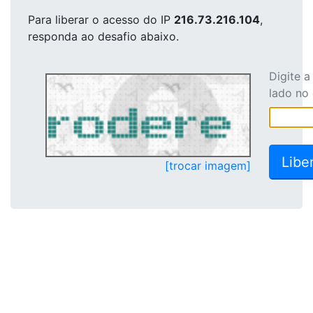
Para liberar o acesso
do IP
216.73.216.104
,
responda ao desafio abaixo.
Digite 
lado no
[trocar imagem]