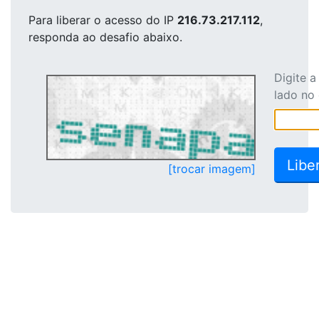
Para liberar o acesso
do IP
216.73.217.112
,
responda ao desafio abaixo.
Digite 
lado no
[trocar imagem]