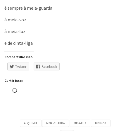
é sempre à meia-guarda
à meia-voz
à meia-luz
e de cinta-liga
Compartilhe isso:
Twitter
Facebook
Curtir isso:
Carregando...
ALQUIMIA
MEIA-GUARDA
MEIA-LUZ
MELHOR