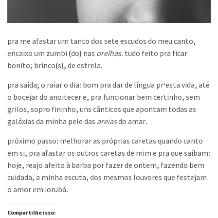
pra me afastar um tanto dos sete escudos do meu canto
,
encaixo um zumbi
(
do
)
nas
orelhas
.
tudo feito pra ficar
bonito
;
brinco
(
s
),
de estrela
.
pra saída
;
o raiar o dia
:
bom pra dar de língua pr
‘
esta vida
,
até
o bocejar do anoitecer e
,
pra funcionar bem certinho
,
sem
grilos
,
sopro fininho
,
uns cânticos que apontam todas as
galáxias da minha pele das
areias
do amar
.
próximo passo
:
melhorar as próprias caretas quando canto
em si
,
pra afastar os outros caretas de mim e pra que saibam
:
hoje
,
reajo afeito à barba por fazer de ontem
,
fazendo bem
cuidada
,
a minha escuta
,
dos mesmos louvores que festejam
o amor em iorubá
.
Compartilhe isso: