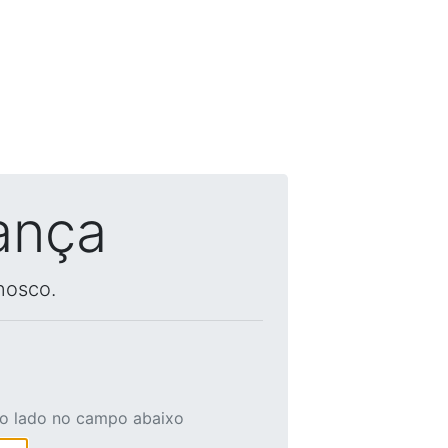
ança
nosco.
ao lado no campo abaixo