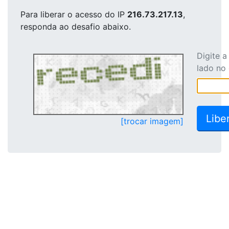
Para liberar o acesso
do IP
216.73.217.13
,
responda ao desafio abaixo.
Digite 
lado no
[trocar imagem]