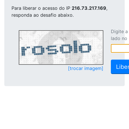
Para liberar o acesso
do IP
216.73.217.169
,
responda ao desafio abaixo.
Digite 
lado no
[trocar imagem]