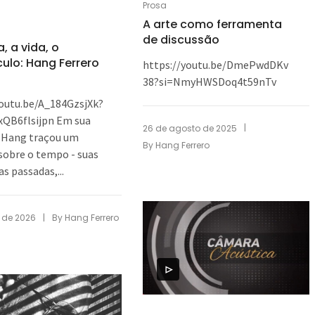
Prosa
A arte como ferramenta
de discussão
, a vida, o
ulo: Hang Ferrero
https://youtu.be/DmePwdDKv
38?si=NmyHWSDoq4t59nTv
youtu.be/A_184GzsjXk?
xQB6flsijpn Em sua
|
26 de agosto de 2025
, Hang traçou um
By
Hang Ferrero
sobre o tempo - suas
as passadas,...
|
l de 2026
By
Hang Ferrero