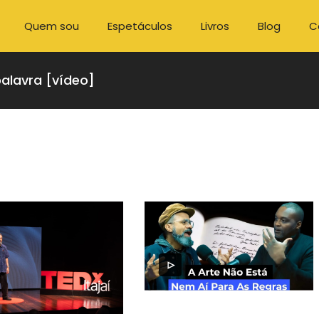
Quem sou
Espetáculos
Livros
Blog
C
palavra [vídeo]