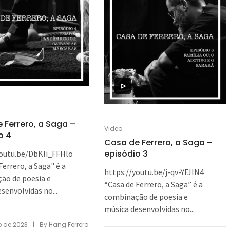
 Ferrero, a Saga –
Video
o 4
Casa de Ferrero, a Saga –
episódio 3
youtu.be/DbKli_FFHlo
Ferrero, a Saga" é a
https://youtu.be/j-qv-YFJIN4
ão de poesia e
“Casa de Ferrero, a Saga” é a
senvolvidas no...
combinação de poesia e
música desenvolvidas no...
|
o de 2023
By
Hang Ferrero