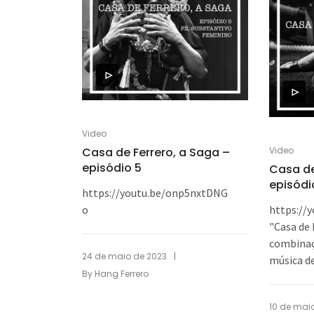
Video
Casa de Ferrero, a Saga –
Video
episódio 5
Casa de
episódi
https://youtu.be/onp5nxtDNG
o
https://
"Casa de 
combinaç
|
24 de maio de 2023
música de
By
Hang Ferrero
10 de mai