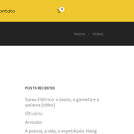
0
ontato
Home
Vídeo
POSTS RECENTES
Sarau Elétrico: o óvulo, o gameta e a
palavra [vídeo]
Ófi córsi
Arroubo
A poesia, a vida, o espetáculo: Hang