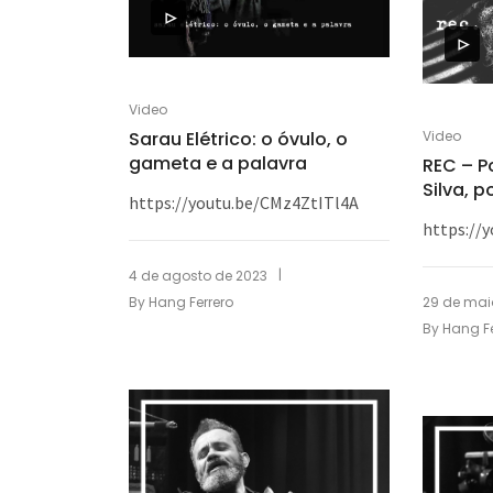
Video
Sarau Elétrico: o óvulo, o
Video
gameta e a palavra
REC – 
Silva, p
https://youtu.be/CMz4ZtITl4A
https://
|
4 de agosto de 2023
29 de mai
By
Hang Ferrero
By
Hang Fe