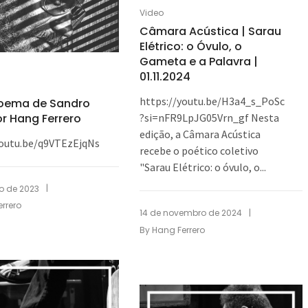
Video
Câmara Acústica | Sarau
Elétrico: o Óvulo, o
Gameta e a Palavra |
01.11.2024
https://youtu.be/H3a4_s_PoSc
Poema de Sandro
or Hang Ferrero
?si=nFR9LpJG05Vrn_gf Nesta
edição, a Câmara Acústica
youtu.be/q9VTEzEjqNs
recebe o poético coletivo
"Sarau Elétrico: o óvulo, o...
|
o de 2023
rrero
|
14 de novembro de 2024
By
Hang Ferrero