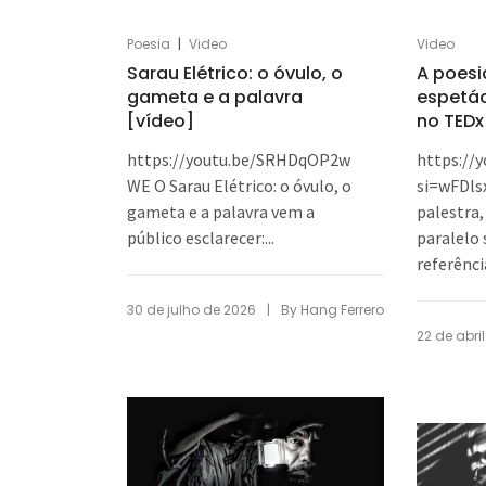
|
Poesia
Video
Video
Sarau Elétrico: o óvulo, o
A poesia
gameta e a palavra
espetác
[vídeo]
no TEDx
https://youtu.be/SRHDqOP2w
https://
WE O Sarau Elétrico: o óvulo, o
si=wFDls
gameta e a palavra vem a
palestra
público esclarecer:...
paralelo 
referênci
|
30 de julho de 2026
By
Hang Ferrero
22 de abri