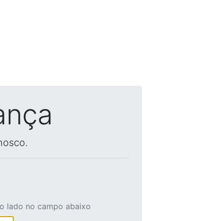
ança
nosco.
ao lado no campo abaixo