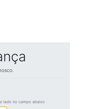
ança
nosco.
ao lado no campo abaixo