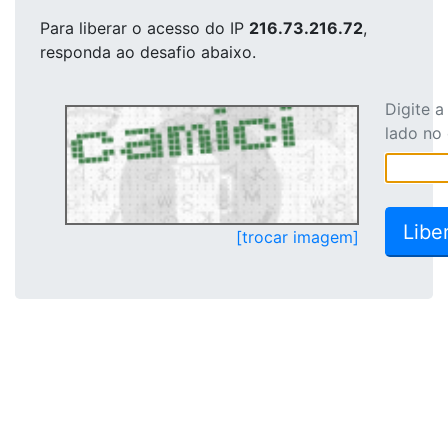
Para liberar o acesso
do IP
216.73.216.72
,
responda ao desafio abaixo.
Digite 
lado no
[trocar imagem]