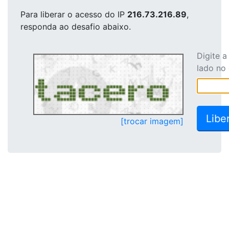
Para liberar o acesso
do IP
216.73.216.89
,
responda ao desafio abaixo.
Digite 
lado no
[trocar imagem]