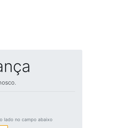
ança
nosco.
ao lado no campo abaixo