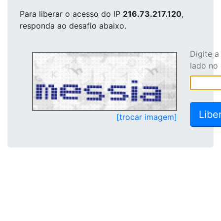
Para liberar o acesso
do IP
216.73.217.120
,
responda ao desafio abaixo.
Digite 
lado no
[trocar imagem]