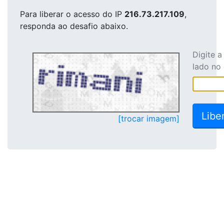
Para liberar o acesso
do IP
216.73.217.109
,
responda ao desafio abaixo.
Digite 
lado no
[trocar imagem]