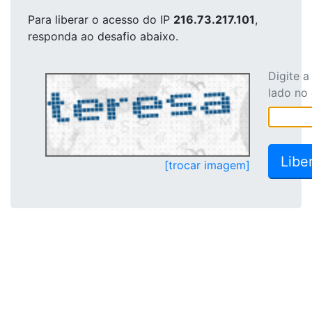
Para liberar o acesso
do IP
216.73.217.101
,
responda ao desafio abaixo.
Digite 
lado no
[trocar imagem]