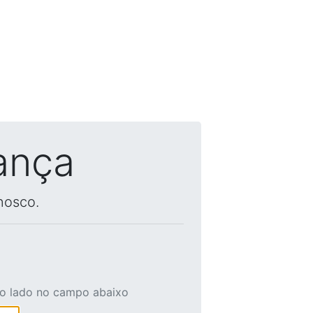
ança
nosco.
ao lado no campo abaixo