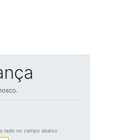
ança
nosco.
ao lado no campo abaixo