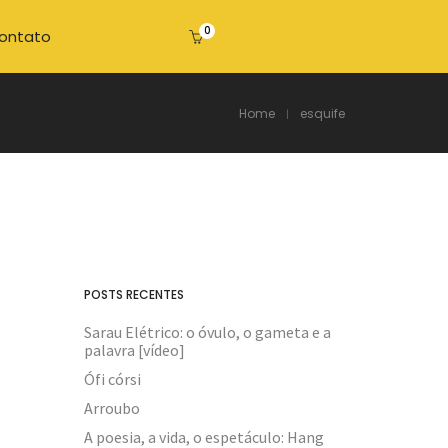
0
ontato
Home
esquife
POSTS RECENTES
Sarau Elétrico: o óvulo, o gameta e a
palavra [vídeo]
Ófi córsi
Arroubo
A poesia, a vida, o espetáculo: Hang