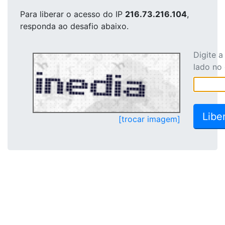
Para liberar o acesso
do IP
216.73.216.104
,
responda ao desafio abaixo.
Digite 
lado no
[trocar imagem]