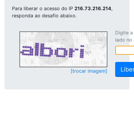
Para liberar o acesso
do IP
216.73.216.214
,
responda ao desafio abaixo.
Digite 
lado no
[trocar imagem]