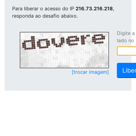
Para liberar o acesso
do IP
216.73.216.218
,
responda ao desafio abaixo.
Digite 
lado no
[trocar imagem]