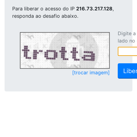
Para liberar o acesso
do IP
216.73.217.128
,
responda ao desafio abaixo.
Digite 
lado no
[trocar imagem]