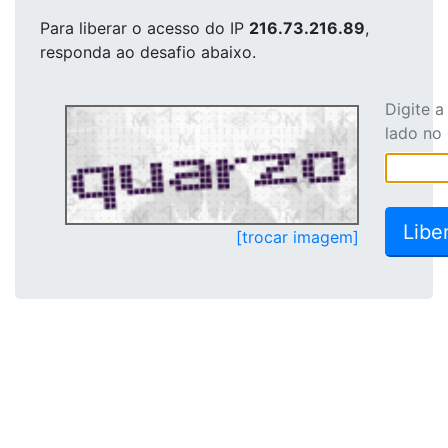
Para liberar o acesso
do IP
216.73.216.89
,
responda ao desafio abaixo.
Digite 
lado no
[trocar imagem]